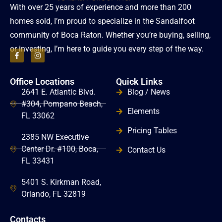
With over 25 years of experience and more than 200
homes sold, I’m proud to specialize in the Sandalfoot
community of Boca Raton. Whether you’re buying, selling,
or investing, I’m here to guide you every step of the way.
Office Locations
Quick Links
2641 E. Atlantic Blvd.
Blog / News
#304, Pompano Beach,
Elements
FL 33062
Pricing Tables
2385 NW Executive
Center Dr. #100, Boca,
Contact Us
FL 33431
5401 S. Kirkman Road,
Orlando, FL 32819
Contacts